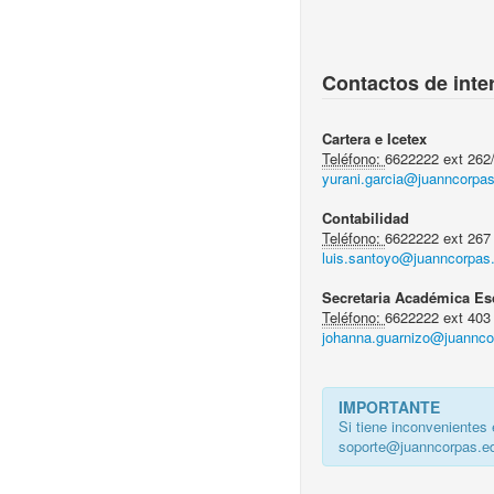
Contactos de inte
Cartera e Icetex
Teléfono:
6622222 ext 262
yurani.garcia@juanncorpa
Contabilidad
Teléfono:
6622222 ext 267
luis.santoyo@juanncorpas
Secretaria Académica Es
Teléfono:
6622222 ext 403
johanna.guarnizo@juannco
IMPORTANTE
Si tiene inconvenientes 
soporte@juanncorpas.e