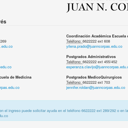
rés
Coordinación Académica Escuela 
/269
Teléfono:
6622222 ext 608
s.edu.co
yilena.prado@juanncorpas.edu.co
Postgrados Administrativos
Teléfono:
6622222 ext 455/452
.edu.co
esperanza.clavijo@juanncorpas.edu.
cuela de Medicina
Postgrados MedicoQuirurgicos
Teléfono:
6622222 ext 703
rpas.edu.co
jennifer.roldan@juanncorpas.edu.co
en el ingreso puede solicitar ayuda en el teléfono 6622222 ext 289/292 o en la
du.co